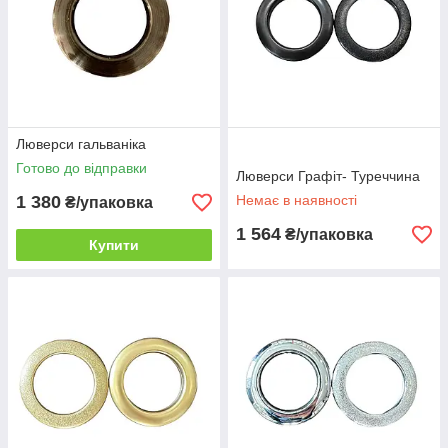
Люверси гальваніка
Готово до відправки
Люверси Графіт- Туреччина
1 380
Немає в наявності
₴/упаковка
1 564
₴/упаковка
Купити