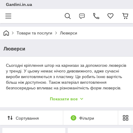
Gardini.in.ua
Товари та послуги
Люверси
Люверси
Сьогодні кріплення штор на карнизах за допомогою люверсів
у тренді. У цьому немає нічого дивовижного, адже сучасні
вироби виготовляються з пластику. Це робить їхню вартість
більш ніж доступною. Також матеріал виготовлення
безпосередньо впливає на різноманітність форм люверсів.
Сьогодні можна знайти вироби різних дизайнів.
Показати все
Водночас найбільшу популярність мають круглі люверси.
Круглі люверси під срібло та золото
Сортування
0
Фільтри
У нашому каталозі широко представлена найпрактичніша
форма люверсів — кругла. Її плюс у максимальній надійності