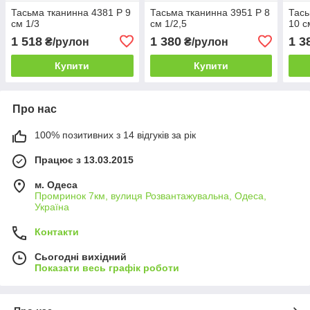
Тасьма тканинна 4381 Р 9
Тасьма тканинна 3951 P 8
Тась
см 1/3
см 1/2,5
10 с
1 518
1 380
1 3
₴/рулон
₴/рулон
Купити
Купити
Про нас
100% позитивних з 14 відгуків за рік
Працює з 13.03.2015
м. Одеса
Промринок 7км, вулиця Розвантажувальна, Одеса,
Україна
Контакти
Сьогодні вихідний
Показати весь графік роботи