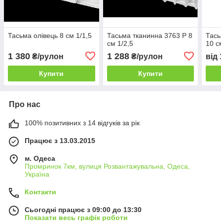
Тасьма олівець 8 см 1/1,5
Тасьма тканинна 3763 Р 8
Тась
см 1/2,5
10 с
1 380
1 288
₴/рулон
₴/рулон
від
Купити
Купити
Про нас
100% позитивних з 14 відгуків за рік
Працює з 13.03.2015
м. Одеса
Промринок 7км, вулиця Розвантажувальна, Одеса,
Україна
Контакти
Сьогодні працює з 09:00 до 13:30
Показати весь графік роботи