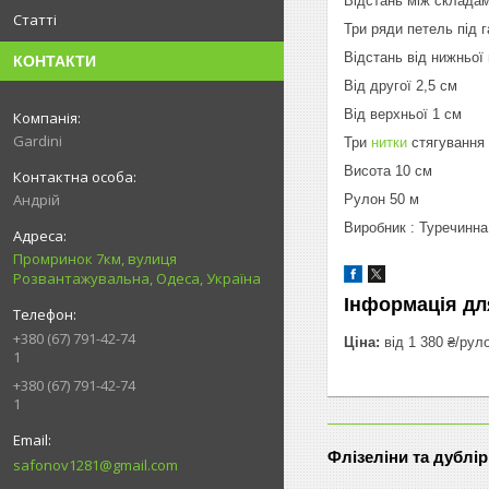
Відстань між складам
Статті
Три ряди петель під г
Відстань від нижньої
КОНТАКТИ
Від другої 2,5 см
Від верхньої 1 см
Gardini
Три
нитки
стягування
Висота 10 см
Андрій
Рулон 50 м
Виробник : Туречинн
Промринок 7км, вулиця
Розвантажувальна, Одеса, Україна
Інформація дл
+380 (67) 791-42-74
Ціна:
від 1 380 ₴/рул
1
+380 (67) 791-42-74
1
Флізеліни та дублі
safonov1281@gmail.com