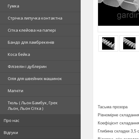
Гумка
Стрічка липучка контактна
Сітка клейова на папері
Бандо для ламбрекенів
Коса бейка
Флізелін і дублерин
Олія для швейних машинок
Магніти
Тюль ( Льон Бамбук, Грек
Тасьма прозора
Льон, Льон Сітка )
Рівномірне складанн
Про нас
Коефіцієнт складання
Глибина складки 3,5
Відгуки