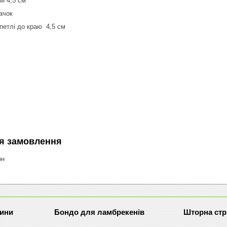
и 4,5 см
ачок
 петлі до краю 4,5 см
а
я замовлення
он
рини
Бондо для ламбрекенів
Шторна стр