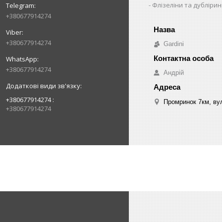
Флізеліни та дубліри
+380677914274
+380677914274
Gardini
+380677914274
Андрій
+380677914274
Промринок 7км, ву
+380677914274