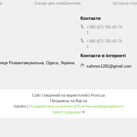
ни
Бандо для ламбрикенів
Шторна стрі
+380 (67) 791-42-74
1
+380 (67) 791-42-74
1
лиця Розвантажувальна, Одеса, Україна
safonov1281@gmail.com
Сайт створений на маркетплейсі
Prom.ua
Продавець на Bigl.ua
Gardini |
Поскаржитися на контент
|
Політика конфіденційності
Select Language
▼