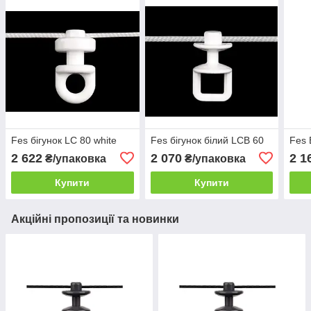
Fes бігунок LC 80 white
Fes бігунок білий LCB 60
Fes 
2 622
2 070
2 1
₴/упаковка
₴/упаковка
Купити
Купити
Акційні пропозиції та новинки