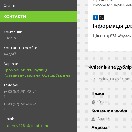
Статті
Виробник : Туреччина
КОНТАКТИ
Інформація дл
Ціна:
від 874 ₴/рулон
Gardini
Андрій
Флізеліни та дублі
Промринок 7км, вулиця
Розвантажувальна, Одеса, Україна
Флізеліни та дубліри
+380 (67) 791-42-74
1
Gardini
+380 (67) 791-42-74
1
Андрій
safonov1281@gmail.com