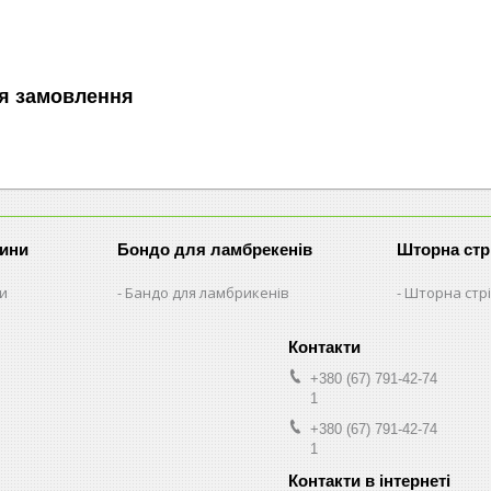
я замовлення
рини
Бондо для ламбрекенів
Шторна стр
ни
Бандо для ламбрикенів
Шторна стрі
+380 (67) 791-42-74
1
+380 (67) 791-42-74
1