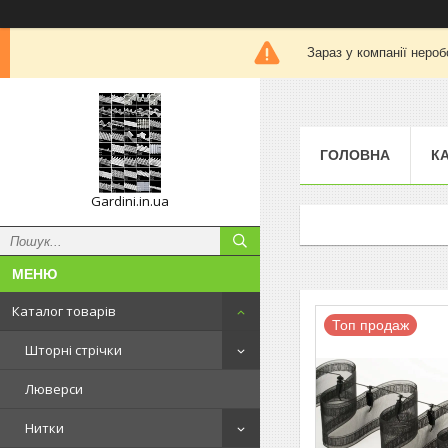
Зараз у компанії нероб
ГОЛОВНА
К
Gardini.in.ua
Каталог товарів
Топ продаж
Шторні стрічки
Люверси
Нитки