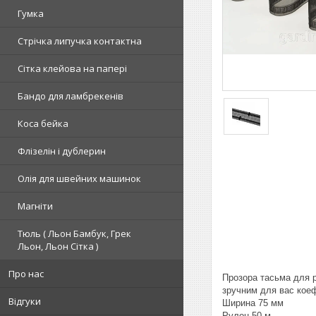
Гумка
Стрічка липучка контактна
Сітка клейова на папері
Бандо для ламбрекенів
Коса бейка
Флізелін і дублерин
Олія для швейних машинок
Магніти
Тюль ( Льон Бамбук, Грек
Льон, Льон Сітка )
Про нас
Прозора тасьма для р
зручним для вас коеф
Відгуки
Ширина 75 мм
Рулон 50 м