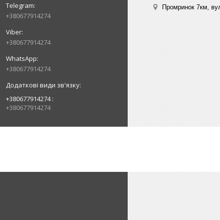
Промринок 7км, ву
+380677914274
+380677914274
+380677914274
+380677914274
+380677914274