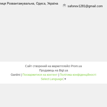
лиця Розвантажувальна, Одеса, Україна
safonov1281@gmail.com
Сайт створений на маркетплейсі
Prom.ua
Продавець на Bigl.ua
Gardini |
Поскаржитися на контент
|
Політика конфіденційності
Select Language
▼