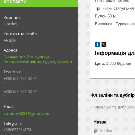
Пʼять рядів петель
КОНТАКТИ
Тр
и нит
ки стягування
Рулон 50 м
Gardini
Виробник : Туречинна
Андрій
Інформація дл
Промринок 7км, вулиця
Розвантажувальна, Одеса, Україна
Ціна:
1 380 ₴/рулон
+380 (67) 791-42-74
1
+380 (67) 791-42-74
Флізеліни та дублі
1
Флізеліни та дубліри
safonov1281@gmail.com
+380677914274
Gardini