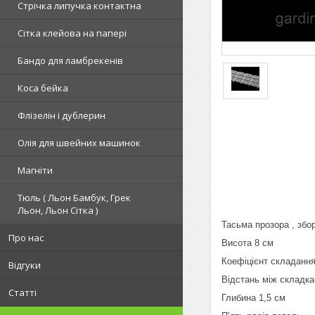
Стрічка липучка контактна
Сітка клейова на папері
Бандо для ламбрекенів
Коса бейка
Флізелін і дублерин
Олія для швейних машинок
Магніти
Тюль ( Льон Бамбук, Грек
Льон, Льон Сітка )
Тасьма прозора , збо
Про нас
Висота 8 см
Коефіцієнт складання
Відгуки
Відстань між складка
Статті
Глибина 1,5 см