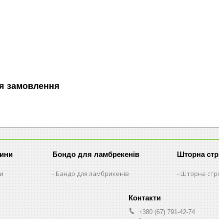
я замовлення
рини
Бондо для ламбрекенів
Шторна стр
ни
Бандо для ламбрикенів
Шторна стрі
+380 (67) 791-42-74