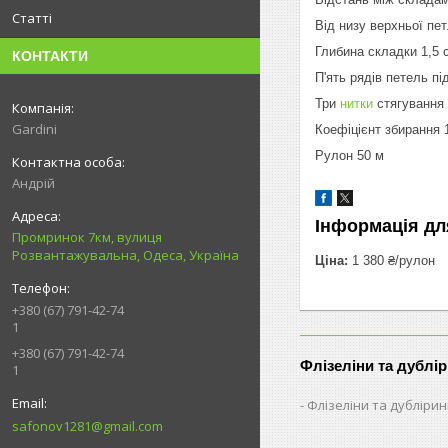
Статті
Від низу верхньої пе
Глибина складки 1,5
КОНТАКТИ
П'ять рядів петель пі
Три
нитки
стягування
Gardini
Коефіцієнт збирання 1
Рулон 50 м
Андрій
Інформація дл
Промринок 7км, вулиця
Розвантажувальна, Одеса, Україна
Ціна:
1 380 ₴/рулон
+380 (67) 791-42-74
1
+380 (67) 791-42-74
Флізеліни та дублі
1
Флізеліни та дубліри
safonov1281@gmail.com