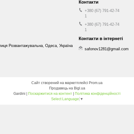
+380 (67) 791-42-74
1
+380 (67) 791-42-74
1
лиця Розвантажувальна, Одеса, Україна
safonov1281@gmail.com
Сайт створений на маркетплейсі
Prom.ua
Продавець на Bigl.ua
Gardini |
Поскаржитися на контент
|
Політика конфіденційності
Select Language
▼