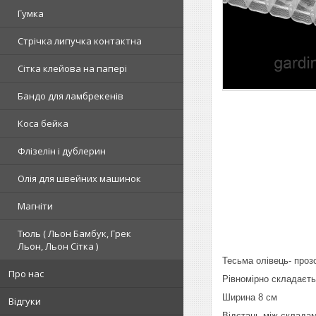
Гумка
Стрічка липучка контактна
Сітка клейова на папері
Бандо для ламбрекенів
Коса бейка
Флізелін і дублерин
Олія для швейних машинок
Магніти
Тюль ( Льон Бамбук, Грек
Льон, Льон Сітка )
Тесьма олівець- про
Про нас
Рівномірно складаєт
Ширина 8 см
Відгуки
Відстань між склада