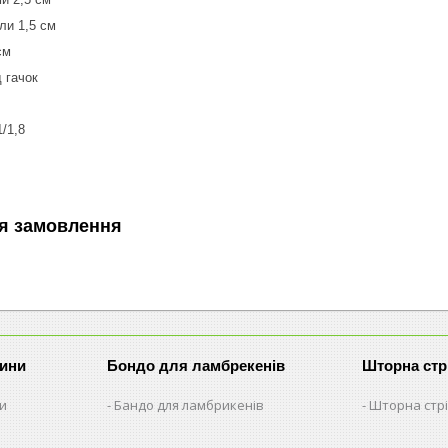
тли 1,5 см
 см
д гачок
/1,8
я замовлення
рини
Бондо для ламбрекенів
Шторна стр
ни
Бандо для ламбрикенів
Шторна стрі