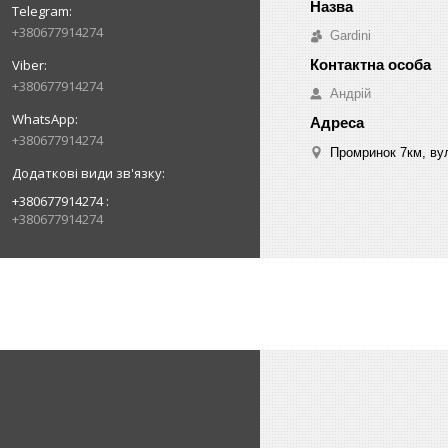
+380677914274
Gardini
+380677914274
Андрій
+380677914274
Промринок 7км, ву
+380677914274
+380677914274