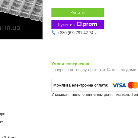
Купити
Купити з
+380 (67) 791-42-74
повернення товару протягом 14 днів
за домо
У компанії підключені електронні платежі. Те
зора
ься
ми 2,5 см