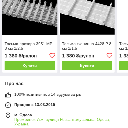
Тасьма прозора 3951 МР
Тасьма тканинна 4428 P 8
Тась
8 см 1/2,5
см 1/1,5
см 1
1 380
1 380
1 3
₴/рулон
₴/рулон
Купити
Купити
Про нас
100% позитивних з 14 відгуків за рік
Працює з 13.03.2015
м. Одеса
Промринок 7км, вулиця Розвантажувальна, Одеса,
Україна