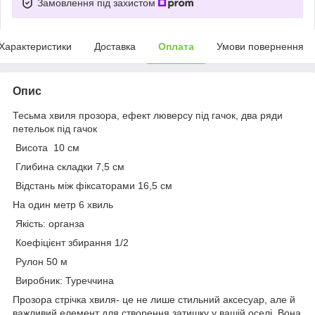
Замовлення під захистом
Характеристики
Доставка
Оплата
Умови повернення
Опис
Тесьма хвиля прозора, ефект люверсу під гачок, два ряди
петельок під гачок
Висота 10 см
Глибина складки 7,5 см
Відстань між фіксаторами 16,5 см
На один метр 6 хвиль
Якість: органза
Коефіцієнт збирання 1/2
Рулон 50 м
Виробник: Туреччина
Прозора стрічка хвиля- це не лише стильний аксесуар, але й
важливий елемент для створення затишку у вашій оселі. Вона