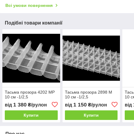
Всі умови повернення
Подібні товари компанії
Тасьма прозора 4202 МР
Тасьма прозора 2898 М
Тась
10 см -1/2,5
10 см -1/2,5
10 с
1 380
1 150
від
₴/рулон
від
₴/рулон
від
Купити
Купити
Про нас