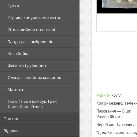
Гумка
Стрічка липучка контактна
Сітка клейова на папері
Бандо для ламбрекенів
Коса бейка
Флізелін і дублерин
Олія для швейних машинок
Магніти
Магніти
круглі
Тюль ( Льон Бамбук, Грек
Колір- бежево/ зелен
Льон, Льон Сітка )
Паковання — 6 шт.
Розмір-65 см
Про нас
Виробник: Туреччина
Відгуки
"Додайте стиль та зр