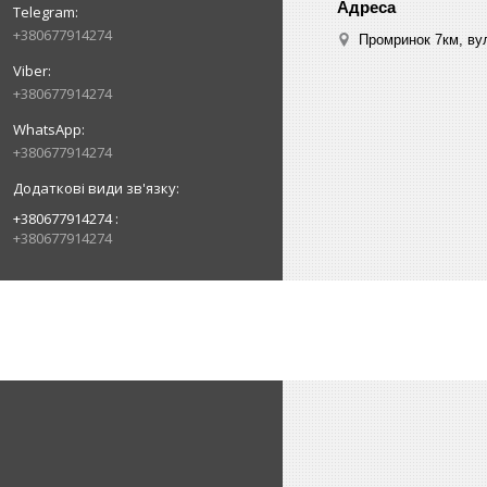
+380677914274
Промринок 7км, ву
+380677914274
+380677914274
+380677914274
+380677914274