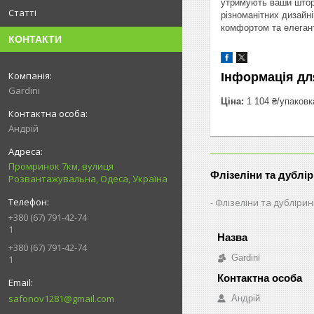
утримують ваши штори
Статті
різноманітних дизайн
комфортом та елегант
КОНТАКТИ
Інформація дл
Gardini
Ціна:
1 104 ₴/упаковк
Андрій
Промринок 7км, вулиця
Флізеліни та дублі
Розвантажувальна, Одеса, Україна
Флізеліни та дубліри
+380 (67) 791-42-74
1
+380 (67) 791-42-74
Gardini
1
safonov1281@gmail.com
Андрій