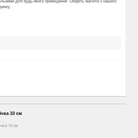
льними для будь-якого приміщення. Оберіть магніти з нашого
динку.
ічка 10 см
чка 10 см