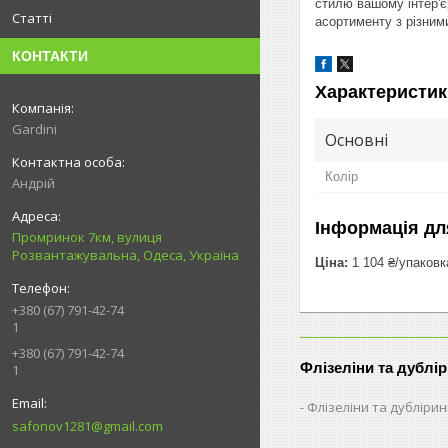
стилю вашому інтер'є
Статті
асортименту з різним
КОНТАКТИ
Характеристик
Gardini
Основні
Колір
Андрій
Інформація дл
Промринок 7км, вулиця
Розвантажувальна, Одеса, Україна
Ціна:
1 104 ₴/упаковк
+380 (67) 791-42-74
1
+380 (67) 791-42-74
Флізеліни та дублі
1
Флізеліни та дубліри
safonov1281@gmail.com