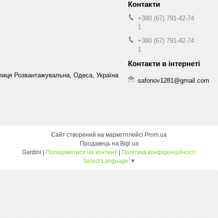
+380 (67) 791-42-74
1
+380 (67) 791-42-74
1
лиця Розвантажувальна, Одеса, Україна
safonov1281@gmail.com
Сайт створений на маркетплейсі
Prom.ua
Продавець на Bigl.ua
Gardini |
Поскаржитися на контент
|
Політика конфіденційності
Select Language
▼