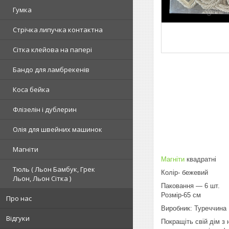
Гумка
Стрічка липучка контактна
Сітка клейова на папері
Бандо для ламбрекенів
Коса бейка
Флізелін і дублерин
Олія для швейних машинок
Магніти
Магніти
квадратні
Тюль ( Льон Бамбук, Грек
Колір- бежевий
Льон, Льон Сітка )
Паковання — 6 шт.
Розмір-65 см
Про нас
Виробник: Туреччина
Відгуки
Покращіть свій дім з