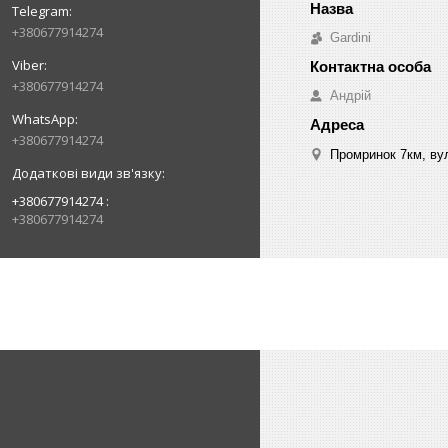
+380677914274
Gardini
+380677914274
Андрій
+380677914274
Промринок 7км, ву
+380677914274
+380677914274