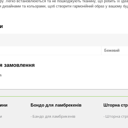
ру. Легко встановлюються та не пошкоджують тканину, що робить їх ідеа
и дизайнами та кольорами, щоб створити гармонійний образ у вашому бу
и
Бежевий
я замовлення
а
рини
Бондо для ламбрекенів
Шторна стр
ни
Бандо для ламбрикенів
Шторна стрі