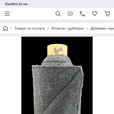
Gardini.in.ua
Товари та послуги
Флізелін і дублерин
Дублерин чор