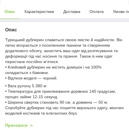
Опис
Характеристики
Доставка
Оплата
Умови п
Опис
Турецький дублерин славиться своєю якістю й надійністю. Він
легко впорається з посиленням тканини та створенням
додаткового обсягу, захистить ваш одяг від розтягування та
деформації під час носіння та прання. Також із ним одяг
перестане постійно м'ятися.
• Клейовий дублерин не містить домішок і на 100%
складається з бавовни.
• Відтінок моделі — чорний.
• Вага рулону 5.380 кг
• Температура для приклеювання дорівнює 140 градусам,
процес займе 12-15 секунд.
• Ширина свертка становить 90 см, а довжина — 50 м.
Спробуйте дублерин під час пошиття верхнього одягу, жіночих
моделей костюмів та елегантних блуз.
Приховати