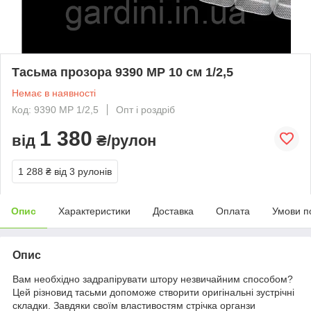
Тасьма прозора 9390 МР 10 см 1/2,5
Немає в наявності
Код: 9390 МР 1/2,5
Опт і роздріб
1 380
від
₴/рулон
1 288 ₴
від 3 рулонів
Опис
Характеристики
Доставка
Оплата
Умови п
Опис
Вам необхідно задрапірувати штору незвичайним способом?
Цей різновид тасьми допоможе створити оригінальні зустрічні
складки. Завдяки своїм властивостям стрічка органзи