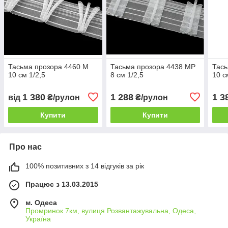
Тасьма прозора 4460 М
Тасьма прозора 4438 МР
Тась
10 см 1/2,5
8 см 1/2,5
10 с
1 380
1 288
1 3
від
₴/рулон
₴/рулон
Купити
Купити
Про нас
100% позитивних з 14 відгуків за рік
Працює з 13.03.2015
м. Одеса
Промринок 7км, вулиця Розвантажувальна, Одеса,
Україна