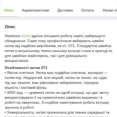
Опис
Характеристики
Доставка
Оплата
Умови п
Опис
Неякісна
нитка
здатна зіпсувати роботу навіть найкращого
обладнання. Саме тому професіонали вибирають швейні
нитки від надійних виробників, як-от 071. Стандартна швейна
нитка в актуальному темно-синьому кольорі стане в пригоді як
для швейних майстерень, так і для домашнього
використання.
Особливості нитки 071
• Якісне плетіння. Нитка має подвійне плетіння, матеріал —
поліестер. Недорогий, але міцний, нитка не линяє, не сідає
під час прання, має рівномірне забарвлення, середню
міцність і матовий фініш.
• 4000 ярд — довжина нитки на одній котушці, що дає змогу
використовувати її на прямоточних швейних машинах і в
роботі на оверлоках. S-подібне намотування робить котушку
зручною в роботі.
• Універсальність: нитка призначена для тканин середньої та