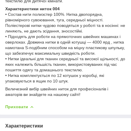
текстилю для дитячої кімнати.
Характеристики ниток 004
• Состав нити полиэстер 100%. Нитка двопорядна,
рівномірного сувоювання, туга, середньої міцності.
Поліестерові нитки чудово поводяться у роботі та в носінні: не
линяють, не дають зсідання, зносостійкі.
• Підходять для роботи на прямоточних швейних машинах і
оверлоках. Довжина нитки в одній котушці — 4000 ярд , нитка
намотана S-подібним способом на міцну пластикову шпульку,
що забезпечує максимальну швидкість роботи.
• Нитки ідеальні для тканин середньої та високої щільності, до
яких належить більшість тканин, використовуваних під час
пошиття одягу та домашнього текстилю.
• Нитка комплектується по 12 котушок у коробці, які
упаковуються в ящик по 10 штук.
Величезний вибір швейних ниток для професіоналів і
аматорів ви знайдете на нашому сайті!
Приховати
Характеристики