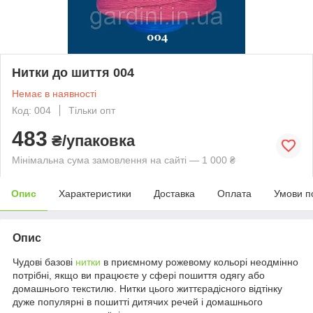
Нитки до шиття 004
Немає в наявності
Код: 004
Тільки опт
483
₴/упаковка
Мінімальна сума замовлення на сайті — 1 000 ₴
Опис
Характеристики
Доставка
Оплата
Умови п
Опис
Чудові базові
нитки
в приємному рожевому кольорі неодмінно
потрібні, якщо ви працюєте у сфері пошиття одягу або
домашнього текстилю. Нитки цього життєрадісного відтінку
дуже популярні в пошитті дитячих речей і домашнього